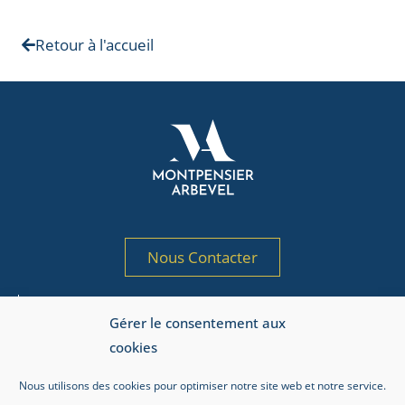
Retour à l'accueil
Nous Contacter
Société de gestion de portefeuille agréée
Gérer le consentement aux
par l’AMF sous le n° GP 97-125
cookies
Adresse AMF : 17, place de la Bourse, 75002 Paris.
Nous utilisons des cookies pour optimiser notre site web et notre service.