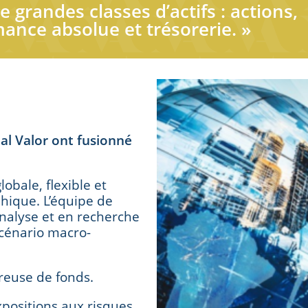
 grandes classes d’actifs : actions,
mance absolue et trésorerie. »
al Valor ont fusionné
lobale, flexible et
phique. L’équipe de
analyse et en recherche
scénario macro-
ureuse de fonds.
xpositions aux risques