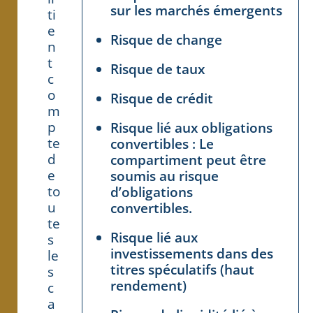
sur les marchés émergents
ti
e
Risque de change
n
t
Risque de taux
c
o
Risque de crédit
m
p
Risque lié aux obligations
te
convertibles : Le
d
compartiment peut être
e
soumis au risque
to
d’obligations
u
convertibles.
te
Risque lié aux
s
investissements dans des
le
titres spéculatifs (haut
s
rendement)
c
a