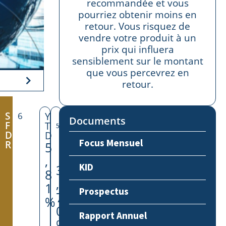
recommandée et vous
pourriez obtenir moins en
retour. Vous risquez de
vendre votre produit à un
prix qui influera
sensiblement sur le montant
que vous percevrez en
retour.
S
6
Y
Documents
F
T
D
D
Focus Mensuel
R
5
,
KID
3
3
8
,
,
1
Prospectus
7
0
%
0
5
Rapport Annuel
%
%