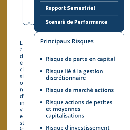
Rapport Semestriel
Scenarii de Performance
Principaux Risques
L
a
d
Risque de perte en capital
é
ci
Risque lié à la gestion
si
discrétionnaire
o
n
Risque de marché actions
d’
Risque actions de petites
in
et moyennes
v
capitalisations
e
st
Risque d’investissement
ir