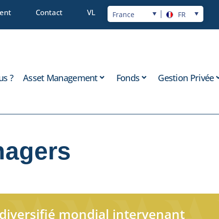
ient
Contact
VL
France
FR
s ?
Asset Management
Fonds
Gestion Privée
nagers
diversifié mondial intervenant