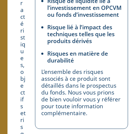
Risque de liquidité lié à
r
l’investissement en OPCVM
a
ou fonds d’investissement
ct
é
Risque lié à l’impact des
ri
techniques telles que les
st
produits dérivés
iq
u
Risques en matière de
e
durabilité
s,
o
L’ensemble des risques
bj
associés à ce produit sont
e
détaillés dans le prospectus
ct
du fonds. Nous vous prions
if
de bien vouloir vous y référer
s
pour toute information
et
complémentaire.
ri
s
q