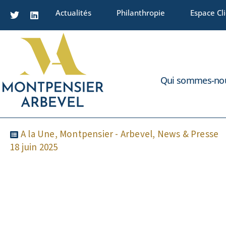
Actualités
Philanthropie
Espace Cl
Qui sommes-nou
A la Une
,
Montpensier - Arbevel
,
News & Presse
18 juin 2025