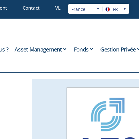
ient
Contact
VL
France
FR
s ?
Asset Management
Fonds
Gestion Privée