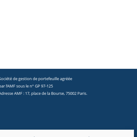
Société de gestion de portefeuille agréée
par l’AMF sous le n° GP 97-125
Adresse AMF : 17, place de la Bourse, 75002 Paris.