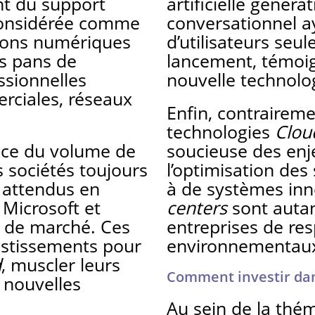
t du support
artificielle génér
, considérée comme
conversationnel ay
ations numériques
d’utilisateurs se
es pans de
lancement, témoig
ssionnelles
nouvelle technolo
rciales, réseaux
Enfin, contrairemen
technologies
Clou
sance du volume de
soucieuse des enj
 sociétés toujours
l’optimisation des
) attendus en
à de systèmes inn
 Microsoft et
centers
sont autan
s de marché. Ces
entreprises de res
vestissements pour
environnementau
d
, muscler leurs
Comment investir dan
 nouvelles
Au sein de la thém