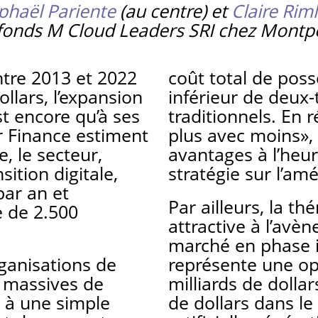
phaël Pariente
(au centre) et
Claire Rim
 fonds M Cloud Leaders SRI chez Montpe
ntre 2013 et 2022
coût total de poss
ollars, l’expansion
inférieur de deux
t encore qu’à ses
traditionnels. En
 Finance estiment
plus avec moins»,
, le secteur,
avantages à l’heur
sition digitale,
stratégie sur l’am
par an et
Par ailleurs, la t
e de 2.500
attractive à l’avèn
marché en phase i
ganisations de
représente une op
s massives de
milliards de dolla
 à une simple
de dollars dans le