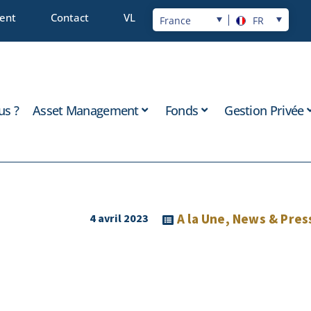
ient
Contact
VL
France
FR
s ?
Asset Management
Fonds
Gestion Privée
A la Une
,
News & Pres
4 avril 2023