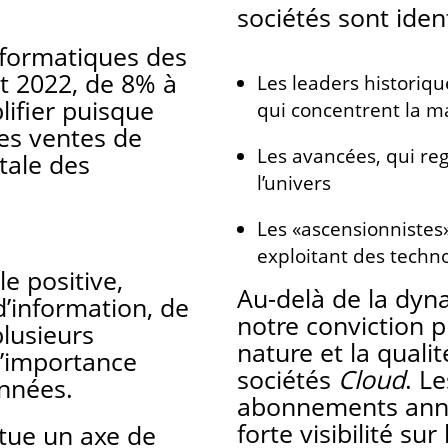
sociétés sont ident
nformatiques des
et 2022, de 8% à
Les leaders historiqu
ifier puisque
qui concentrent la m
es ventes de
Les avancées, qui re
otale des
l’univers
Les «ascensionnistes»
exploitant des techn
e positive,
Au-delà de la dyn
’information, de
notre conviction 
plusieurs
nature et la quali
 l’importance
sociétés
Cloud
. L
nnées.
abonnements annu
forte visibilité sur
itue un axe de