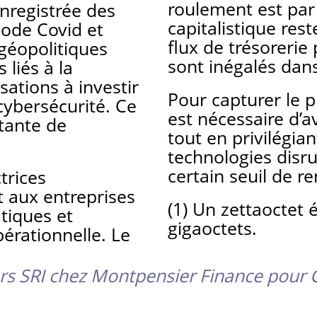
roulement est par 
enregistrée des
capitalistique rest
iode Covid et
flux de trésorerie
géopolitiques
sont inégalés dans
 liés à la
sations à investir
Pour capturer le p
cybersécurité. Ce
est nécessaire d’av
tante de
tout en privilégia
technologies disru
certain seuil de re
trices
 aux entreprises
(1) Un zettaoctet é
tiques et
gigaoctets.
pérationnelle. Le
rs SRI chez Montpensier Finance pour C