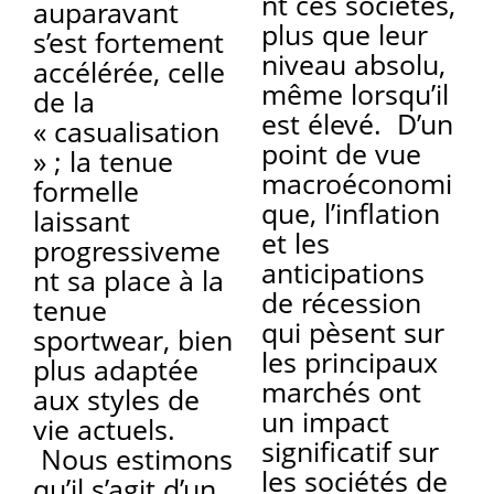
nt ces sociétés,
auparavant
plus que leur
s’est fortement
niveau absolu,
accélérée, celle
même lorsqu’il
de la
est élevé. D’un
« casualisation
point de vue
» ; la tenue
macroéconomi
formelle
que, l’inflation
laissant
et les
progressiveme
anticipations
nt sa place à la
de récession
tenue
qui pèsent sur
sportwear, bien
les principaux
plus adaptée
marchés ont
aux styles de
un impact
vie actuels.
significatif sur
Nous estimons
les sociétés de
qu’il s’agit d’un