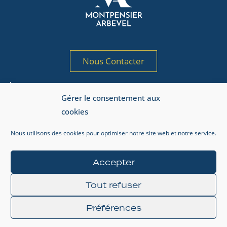
Nous Contacter
Société de gestion de portefeuille agréée
Gérer le consentement aux
par l’AMF sous le n° GP 97-125
cookies
Adresse AMF : 17, place de la Bourse, 75002 Paris.
Nous utilisons des cookies pour optimiser notre site web et notre service.
Informations réglementaires
Mentions légales
Accepter
Gestion de la vie privée
Tout refuser
Préférences
© 2024 MONTPENSIER ARBEVEL