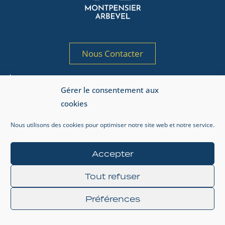
Nous Contacter
Société de gestion de portefeuille agréée
Gérer le consentement aux
par l’AMF sous le n° GP 97-125
cookies
Adresse AMF : 17, place de la Bourse, 75002 Paris.
Nous utilisons des cookies pour optimiser notre site web et notre service.
Informations réglementaires
Mentions légales
Accepter
Gestion de la vie privée
Tout refuser
Préférences
© 2024 MONTPENSIER ARBEVEL