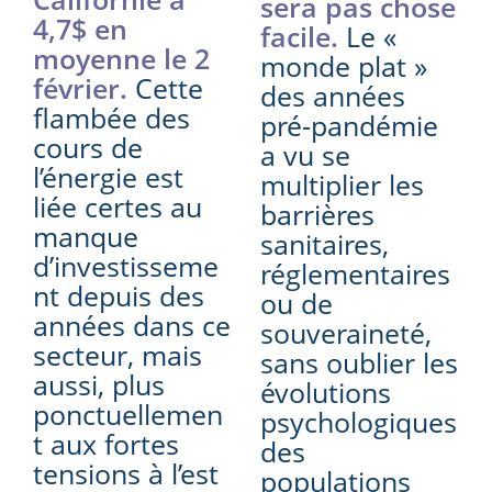
sera pas chose
4,7$ en
facile.
Le «
moyenne le 2
monde plat »
février.
Cette
des années
flambée des
pré-pandémie
cours de
a vu se
l’énergie est
multiplier les
liée certes au
barrières
manque
sanitaires,
d’investisseme
réglementaires
nt depuis des
ou de
années dans ce
souveraineté,
secteur, mais
sans oublier les
aussi, plus
évolutions
ponctuellemen
psychologiques
t aux fortes
des
tensions à l’est
populations