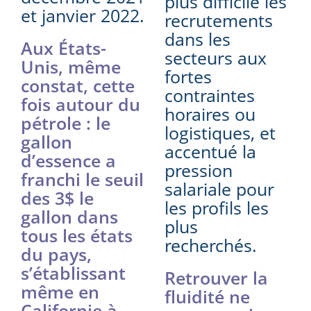
plus difficile les
et janvier 2022.
recrutements
dans les
Aux États-
secteurs aux
Unis, même
fortes
constat, cette
contraintes
fois autour du
horaires ou
pétrole : le
logistiques, et
gallon
accentué la
d’essence a
pression
franchi le seuil
salariale pour
des 3$ le
les profils les
gallon dans
plus
tous les états
recherchés.
du pays,
s’établissant
Retrouver la
même en
fluidité ne
Californie à