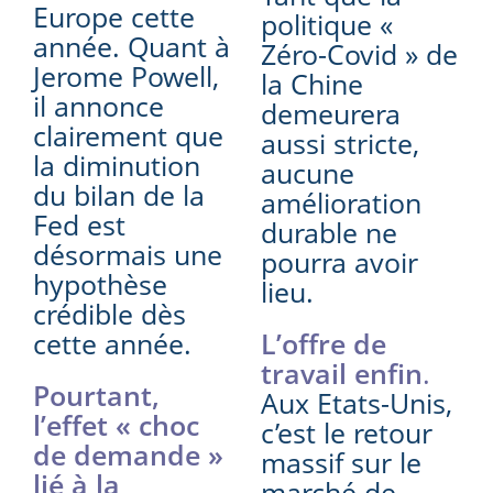
Europe cette
politique «
année. Quant à
Zéro-Covid » de
Jerome Powell,
la Chine
il annonce
demeurera
clairement que
aussi stricte,
la diminution
aucune
du bilan de la
amélioration
Fed est
durable ne
désormais une
pourra avoir
hypothèse
lieu.
crédible dès
cette année.
L’offre de
travail enfin
.
Pourtant,
Aux Etats-Unis,
l’effet « choc
c’est le retour
de demande »
massif sur le
lié à la
marché de