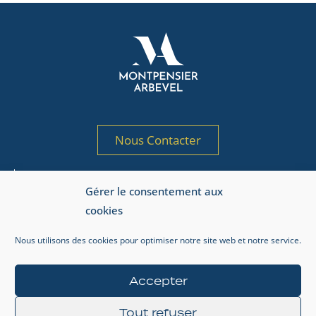
Nous Contacter
Société de gestion de portefeuille agréée
Gérer le consentement aux
par l’AMF sous le n° GP 97-125
cookies
Adresse AMF : 17, place de la Bourse, 75002 Paris.
Nous utilisons des cookies pour optimiser notre site web et notre service.
Informations réglementaires
Mentions légales
Accepter
Gestion de la vie privée
Tout refuser