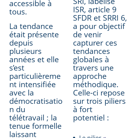
SRI, labelisé
accessible à
ISR, article 9
tous.
SFDR et SRRI 6,
La tendance
a pour objectif
était présente
de venir
depuis
capturer ces
plusieurs
tendances
années et elle
globales à
s’est
travers une
particulièreme
approche
nt intensifiée
méthodique.
avec la
Celle-ci repose
démocratisatio
sur trois piliers
n du
à fort
télétravail ; la
potentiel :
tenue formelle
laissant
Le pilier
«