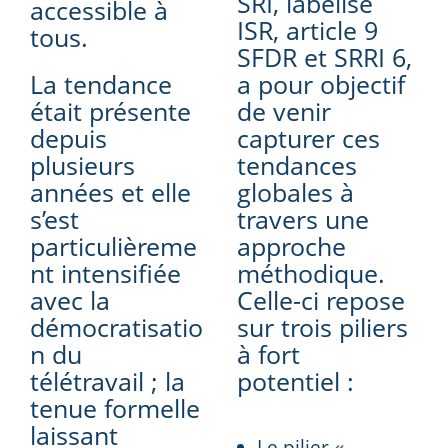
SRI, labelisé
accessible à
ISR, article 9
tous.
SFDR et SRRI 6,
La tendance
a pour objectif
était présente
de venir
depuis
capturer ces
plusieurs
tendances
années et elle
globales à
s’est
travers une
particulièreme
approche
nt intensifiée
méthodique.
avec la
Celle-ci repose
démocratisatio
sur trois piliers
n du
à fort
télétravail ; la
potentiel :
tenue formelle
laissant
Le pilier
«