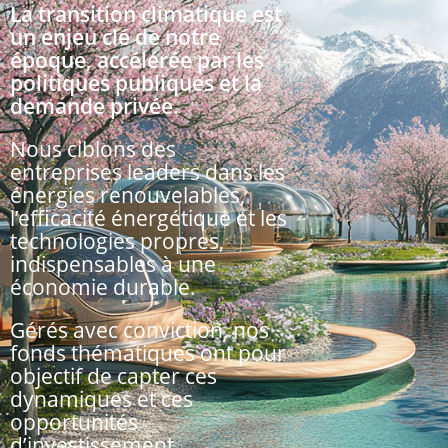
La transition climatique est
un enjeu clé de notre
époque, accélérée par les
politiques publiques et la
demande privée.
Nous ciblons des
entreprises leaders dans les
énergies renouvelables,
l’efficacité énergétique et les
technologies propres,
indispensables à une
économie durable.
Gérés avec conviction, nos
fonds thématiques ont pour
objectif de capter ces
dynamiques et ces
opportunités
d’investissement