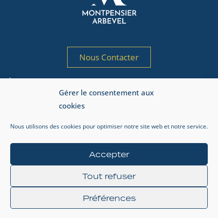
Nous Contacter
Société de gestion de portefeuille agréée
Gérer le consentement aux
par l’AMF sous le n° GP 97-125
cookies
Adresse AMF : 17, place de la Bourse, 75002 Paris.
Nous utilisons des cookies pour optimiser notre site web et notre service.
Informations réglementaires
Mentions légales
Accepter
Gestion de la vie privée
Tout refuser
Préférences
© 2024 MONTPENSIER ARBEVEL