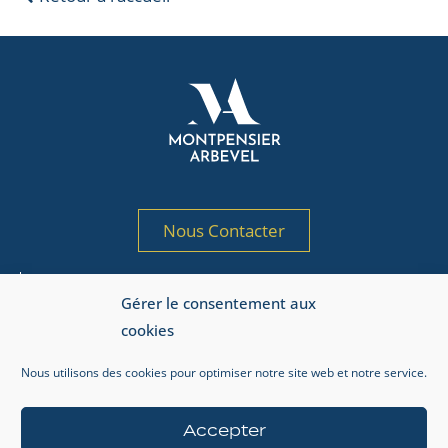
Nous Contacter
Société de gestion de portefeuille agréée
Gérer le consentement aux
par l’AMF sous le n° GP 97-125
cookies
Adresse AMF : 17, place de la Bourse, 75002 Paris.
Nous utilisons des cookies pour optimiser notre site web et notre service.
Informations réglementaires
Mentions légales
Accepter