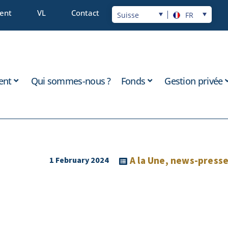
ient
VL
Contact
Suisse
FR
ent
Qui sommes-nous ?
Fonds
Gestion privée
A la Une
,
news-press
1 February 2024