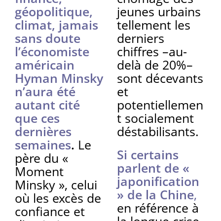
géopolitique,
jeunes urbains
climat, jamais
tellement les
sans doute
derniers
l’économiste
chiffres –au-
américain
delà de 20%–
Hyman Minsky
sont décevants
n’aura été
et
autant cité
potentiellemen
que ces
t socialement
dernières
déstabilisants.
semaines
.
Le
Si certains
père du «
parlent de «
Moment
japonification
Minsky », celui
» de la Chine
,
où les excès de
en référence à
confiance et
la longue crise