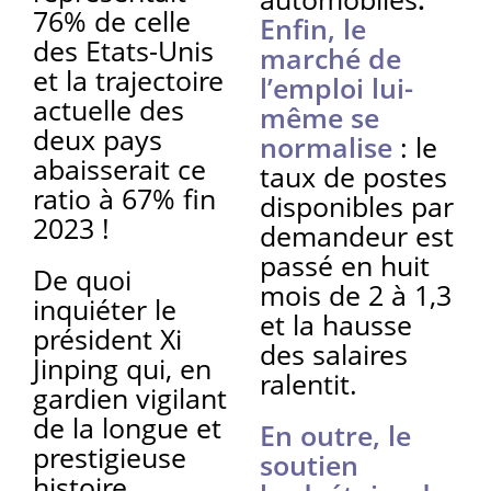
76% de celle
Enfin, le
des Etats-Unis
marché de
et la trajectoire
l’emploi lui-
actuelle des
même se
deux pays
normalise
: le
abaisserait ce
taux de postes
ratio à 67% fin
disponibles par
2023 !
demandeur est
passé en huit
De quoi
mois de 2 à 1,3
inquiéter le
et la hausse
président Xi
des salaires
Jinping qui, en
ralentit.
gardien vigilant
de la longue et
En outre, le
prestigieuse
soutien
histoire