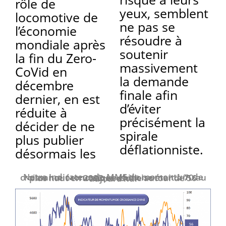
rôle de
yeux, semblent
locomotive de
ne pas se
l’économie
résoudre à
mondiale après
soutenir
la fin du Zero-
massivement
CoVid en
la demande
décembre
finale afin
dernier, en est
d’éviter
réduite à
précisément la
décider de ne
spirale
plus publier
déflationniste.
désormais les
Notre indicateur de MMS de momentum de croissance économique chinoise était à 70 au plus haut en 2022 et oscille autour de 56 aujourd’hui