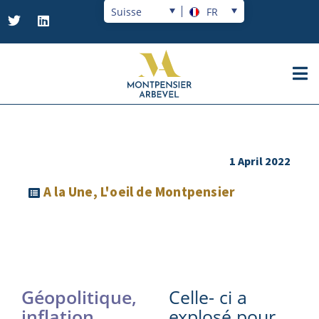
Suisse
FR
1 April 2022
A la Une
,
L'oeil de Montpensier
Géopolitique,
Celle- ci a
inflation,
explosé pour