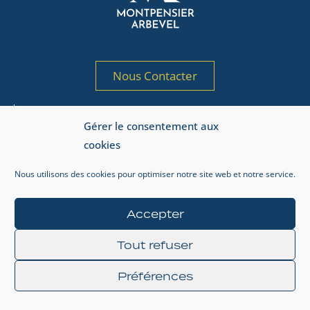
Nous Contacter
Société de gestion de portefeuille agréée
Gérer le consentement aux
par l’AMF sous le n° GP 97-125
cookies
Adresse AMF : 17, place de la Bourse, 75002 Paris.
Nous utilisons des cookies pour optimiser notre site web et notre service.
Informations réglementaires
Mentions légales
Accepter
Gestion de la vie privée
Tout refuser
Préférences
© 2024 MONTPENSIER ARBEVEL