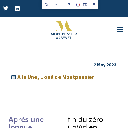
Suisse
FR
2 May 2023
A la Une
,
L'oeil de Montpensier
Après une
fin du zéro-
longue
CoVid en