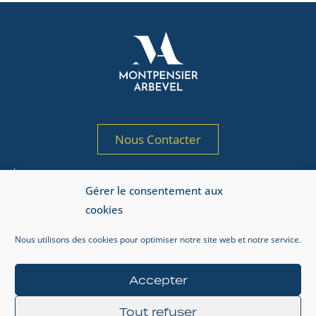
Nous Contacter
Société de gestion de portefeuille agréée
Gérer le consentement aux
par l’AMF sous le n° GP 97-125
cookies
Adresse AMF : 17, place de la Bourse, 75002 Paris.
Nous utilisons des cookies pour optimiser notre site web et notre service.
Informations réglementaires
Mentions légales
Accepter
Gestion de la vie privée
Tout refuser