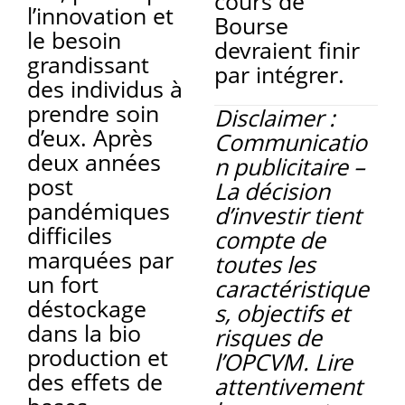
cours de
l’innovation et
Bourse
le besoin
devraient finir
grandissant
par intégrer.
des individus à
prendre soin
Disclaimer :
d’eux. Après
Communicatio
deux années
n publicitaire –
post
La décision
pandémiques
d’investir tient
difficiles
compte de
marquées par
toutes les
un fort
caractéristique
déstockage
s, objectifs et
dans la bio
risques de
production et
l’OPCVM. Lire
des effets de
attentivement