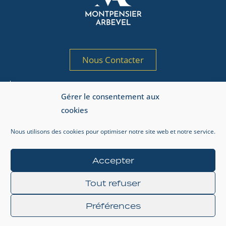
Nous Contacter
Société de gestion de portefeuille agréée
Gérer le consentement aux
par l’AMF sous le n° GP 97-125
cookies
Adresse AMF : 17, place de la Bourse, 75002 Paris.
Nous utilisons des cookies pour optimiser notre site web et notre service.
Informations réglementaires
Mentions légales
Accepter
Gestion de la vie privée
Tout refuser
Préférences
© 2024 MONTPENSIER ARBEVEL