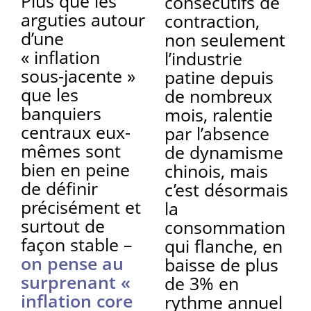
Plus que les
consécutifs de
arguties autour
contraction,
d’une
non seulement
« inflation
l’industrie
sous-jacente »
patine depuis
que les
de nombreux
banquiers
mois, ralentie
centraux eux-
par l’absence
mêmes sont
de dynamisme
bien en peine
chinois, mais
de définir
c’est désormais
précisément et
la
surtout de
consommation
façon stable –
qui flanche, en
on pense au
baisse de plus
surprenant «
de 3% en
inflation core
rythme annuel