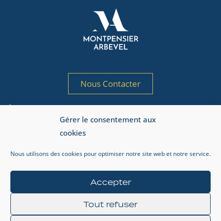
Nous Contacter
Société de gestion de portefeuille agréée
Gérer le consentement aux
par l’AMF sous le n° GP 97-125
cookies
Adresse AMF : 17, place de la Bourse, 75002 Paris.
Nous utilisons des cookies pour optimiser notre site web et notre service.
Informations réglementaires
Mentions légales
Accepter
Gestion de la vie privée
Tout refuser