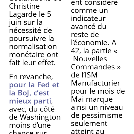
ent considéré
Christine
comme un
Lagarde le 5
indicateur
juin sur la
avancé du
nécessité de
reste de
poursuivre la
l’économie. A
normalisation
42, la partie «
monétaire ont
Nouvelles
fait leur effet.
Commandes »
de l’ISM
En revanche,
Manufacturier
pour la Fed et
pour le mois de
la BoJ, c’est
Mai marque
mieux parti
,
ainsi un niveau
avec, du côté
de pessimisme
de Washington
seulement
moins d’une
atteint au
chance sur