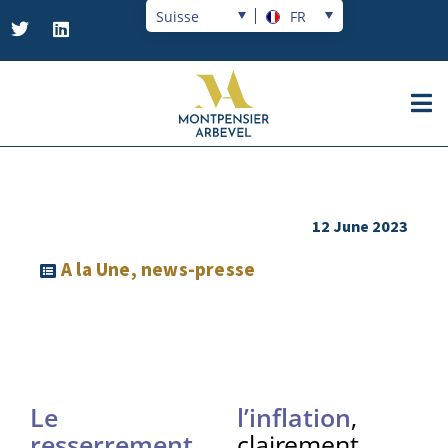
Suisse
FR
12 June 2023
A la Une
,
news-presse
Le
l’inflation
,
resserrement
clairement