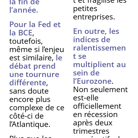
la fin de
petites
l’année.
entreprises.
Pour la Fed et
En outre, les
la BCE
,
indices de
toutefois,
ralentissemen
même si l’enjeu
t se
est similaire,
le
multiplient au
débat prend
sein de
une tournure
l’Eurozone
.
différente
,
Non seulement
sans doute
est-elle
encore plus
officiellement
complexe de ce
en récession
côté-ci de
après deux
l’Atlantique.
trimestres