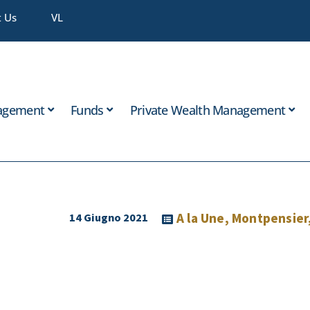
t Us
VL
agement
Funds
Private Wealth Management
A la Une
,
Montpensier
14 Giugno 2021