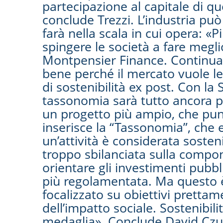
partecipazione al capitale di qu
conclude Trezzi. L’industria pu
farà nella scala in cui opera: «
spingere le società a fare megli
Montpensier Finance. Continua G
bene perché il mercato vuole le
di sostenibilità ex post. Con la 
tassonomia sarà tutto ancora più
un progetto più ampio, che punt
inserisce la “Tassonomia”, che en
un’attività è considerata sostenib
troppo sbilanciata sulla compo
orientare gli investimenti pubb
più regolamentata. Ma questo è 
focalizzato su obiettivi prettam
dell’impatto sociale. Sostenibil
medaglia». Conclude David Czupr