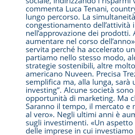
sociale, indirizzando i risparmi 
commenta Luca Tenani, country h
lungo percorso. La simultaneit
congestionamento dell’attività 
nell’approvazione dei prodotti. 
aumentare nel corso dell’anno».
servita perché ha accelerato u
partiamo nello stesso modo, a
strategie sostenibili, altre mo
americano Nuveen. Precisa Trez
semplifica ma, alla lunga, sarà
investing”. Alcune società son
opportunità di marketing. Ma ch
Saranno il tempo, il mercato e 
al vero». Negli ultimi anni è au
sugli investimenti. «Un aspett
delle imprese in cui investiamo e