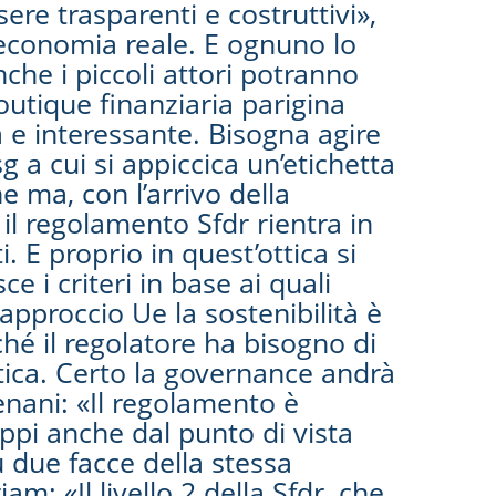
ere trasparenti e costruttivi»,
l’economia reale. E ognuno lo
nche i piccoli attori potranno
outique finanziaria parigina
 e interessante. Bisogna agire
 a cui si appiccica un’etichetta
e ma, con l’arrivo della
 il regolamento Sfdr rientra in
 E proprio in quest’ottica si
e i criteri in base ai quali
l’approccio Ue la sostenibilità è
é il regolatore ha bisogno di
etica. Certo la governance andrà
enani: «Il regolamento è
uppi anche dal punto di vista
ù due facce della stessa
 «Il livello 2 della Sfdr, che