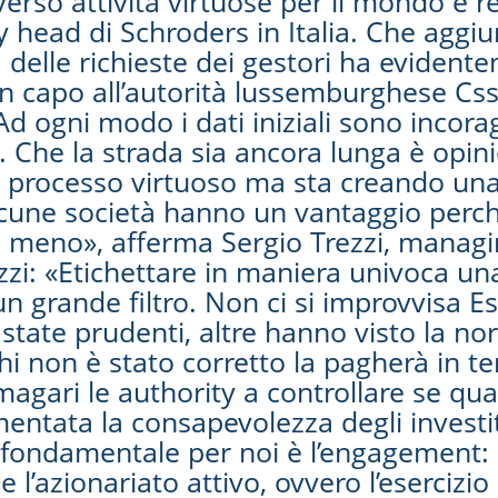
verso attività virtuose per il mondo e red
ead di Schroders in Italia. Che aggiung
à delle richieste dei gestori ha evide
in capo all’autorità lussemburghese Cs
Ad ogni modo i dati iniziali sono incora
 Che la strada sia ancora lunga è opin
n processo virtuoso ma sta creando una
lcune società hanno un vantaggio perc
lto meno», afferma Sergio Trezzi, managi
zi: «Etichettare in maniera univoca u
 un grande filtro. Non ci si improvvisa
o state prudenti, altre hanno visto la 
i non è stato corretto la pagherà in te
magari le authority a controllare se qu
mentata la consapevolezza degli investi
o fondamentale per noi è l’engagement:
 l’azionariato attivo, ovvero l’esercizio 