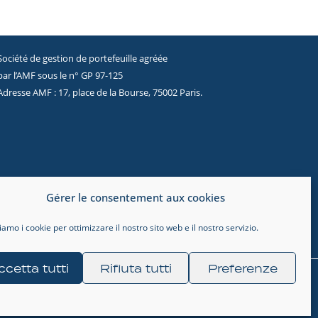
Société de gestion de portefeuille agréée
par l’AMF sous le n° GP 97-125
Adresse AMF : 17, place de la Bourse, 75002 Paris.
Gérer le consentement aux cookies
ziamo i cookie per ottimizzare il nostro sito web e il nostro servizio.
ccetta tutti
Rifiuta tutti
Preferenze
Legal
Privacy Policy