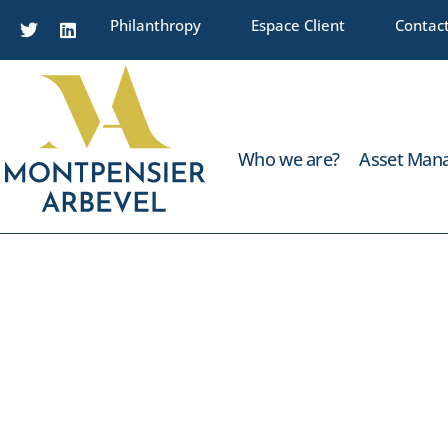
Philanthropy
Espace Client
Contac
Who we are?
Asset Man