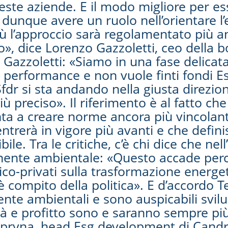
este aziende. E il modo migliore per ess
ò dunque avere un ruolo nell’orientare 
Più l’approccio sarà regolamentato più a
o», dice Lorenzo Gazzoletti, ceo della b
azzoletti: «Siamo in una fase delicata
 performance e non vuole finti fondi Esg
Sfdr si sta andando nella giusta direzion
 preciso». Il riferimento è al fatto che
a a creare norme ancora più vincolanti.
trerà in vigore più avanti e che definisc
ile. Tra le critiche, c’è chi dice che nel
nente ambientale: «Questo accade perch
lico-privati sulla trasformazione energ
compito della politica». E d’accordo T
ente ambientali e sono auspicabili svil
ità e profitto sono e saranno sempre pi
yna, head Esg development di Candriam: