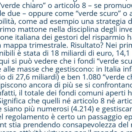
verde chiaro” o articolo 8 – se promuov
lle due – oppure come “verde scuro” o a
bilità, come ad esempio una strategia di
mo mattone nella disciplina degli invest
ne italiana dei gestori del risparmio ha
a mappa trimestrale. Risultato? Nei prim
ili è stata di 18 miliardi di euro, 14,1 
à qui si può vedere che i fondi “verde sc
alle masse che gestiscono: in Italia inf
o di 27,6 miliardi) e ben 1.080 “verde c
lpiscono ancora di più se si confrontano
nfatti, il totale dei fondi comuni aperti
 Significa che quelli né articolo 8 né ar
te siano più numerosi (4.214) e gestisc
 del regolamento è certo un passaggio 
nt stia prendendo consapevolezza del ru