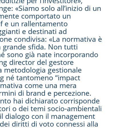
ditizie per l’investitore»,
e: «Siamo solo all’inizio di un
ntemente comportato un
sf e un rallentamento
ggianti e destinati ad
ione condivisa: «La normativa è
 grande sfida. Non tutti
hé sono già nate incorporando
ng director del gestore
na metodologia gestionale
 Esg né tantomeno “impact
normativa come una mera
rmini di brand e percezione.
anto hai dichiarato corrisponde
tori o dei temi socio-ambientali
 il dialogo con il management
dei diritti di voto connessi alla