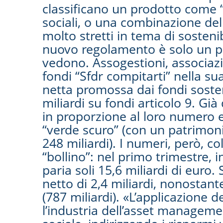
classificano un prodotto come “
sociali, o una combinazione de
molto stretti in tema di sosteni
nuovo regolamento è solo un pri
vedono. Assogestioni, associazio
fondi “Sfdr compitarti” nella su
netta promossa dai fondi sostenib
miliardi su fondi articolo 9. Gi
in proporzione al loro numero e 
“verde scuro” (con un patrimoni
248 miliardi). I numeri, però, co
“bollino”: nel primo trimestre, i
paria soli 15,6 miliardi di euro.
netto di 2,4 miliardi, nonostan
(787 miliardi). «L’applicazione
l’industria dell’asset manageme