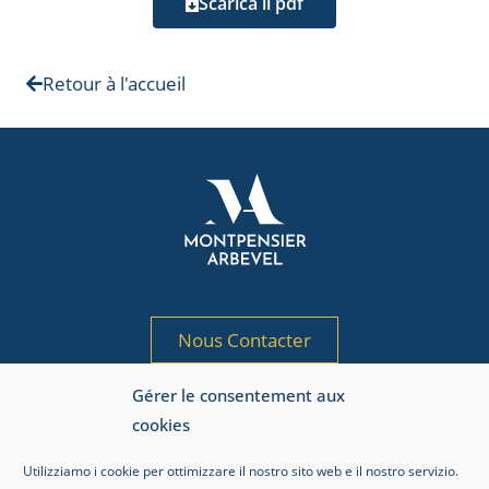
Scarica il pdf
Retour à l'accueil
Nous Contacter
Gérer le consentement aux
Société de gestion de portefeuille agréée
cookies
par l’AMF sous le n° GP 97-125
Adresse AMF : 17, place de la Bourse, 75002 Paris.
Utilizziamo i cookie per ottimizzare il nostro sito web e il nostro servizio.