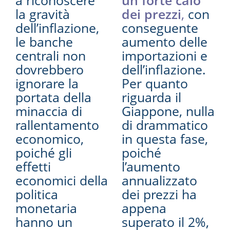
a riconoscere
un forte calo
la gravità
dei prezzi
,
con
dell’inflazione,
conseguente
le banche
aumento delle
centrali non
importazioni e
dovrebbero
dell’inflazione.
ignorare la
Per quanto
portata della
riguarda il
minaccia di
Giappone, nulla
rallentamento
di drammatico
economico,
in questa fase,
poiché gli
poiché
effetti
l’aumento
economici della
annualizzato
politica
dei prezzi ha
monetaria
appena
hanno un
superato il 2%,