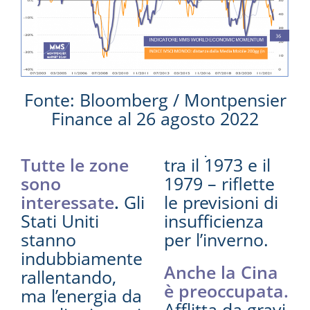
Fonte: Bloomberg / Montpensier
Finance al 26 agosto 2022
Tutte le zone
tra il 1973 e il
sono
1979 – riflette
interessate
.
Gli
le previsioni di
Stati Uniti
insufficienza
stanno
per l’inverno.
indubbiamente
Anche la Cina
rallentando,
è preoccupata.
ma l’energia da
Afflitta da gravi