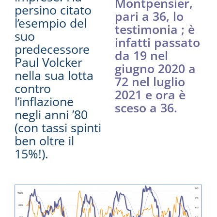
Montpensier,
persino citato
pari a 36, lo
l’esempio del
testimonia ; è
suo
infatti passato
predecessore
da 19 nel
Paul Volcker
giugno 2020 a
nella sua lotta
72 nel luglio
contro
2021 e ora è
l’inflazione
sceso a 36.
negli anni ’80
(con tassi spinti
ben oltre il
15%!).