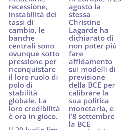
recessione,
agosto la
instabilità dei
stessa
tassi di
Christine
cambio, le
Lagarde ha
banche
dichiarato di
centrali sono
non poter più
ovunque sotto
fare
pressione per
affidamento
riconquistare
sui modelli di
il loro ruolo di
previsione
polo di
della BCE per
stabilità
calibrare la
globale. La
sua politica
loro credibilità
monetaria, e
è ora in gioco.
l’8 settembre
la BCE
Il 20 luglio Jim