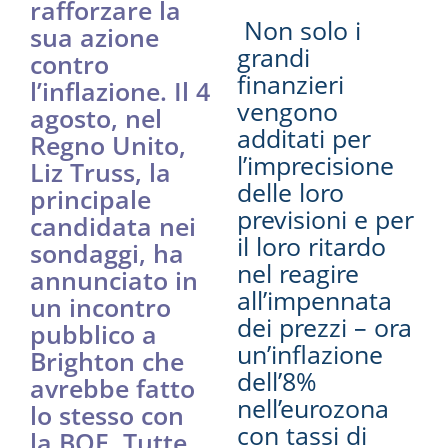
rafforzare la
Non solo i
sua azione
grandi
contro
finanzieri
l’inflazione. Il 4
vengono
agosto, nel
additati per
Regno Unito,
l’imprecisione
Liz Truss, la
delle loro
principale
previsioni e per
candidata nei
il loro ritardo
sondaggi, ha
nel reagire
annunciato in
all’impennata
un incontro
dei prezzi – ora
pubblico a
un’inflazione
Brighton che
dell’8%
avrebbe fatto
nell’eurozona
lo stesso con
con tassi di
la BOE. Tutte