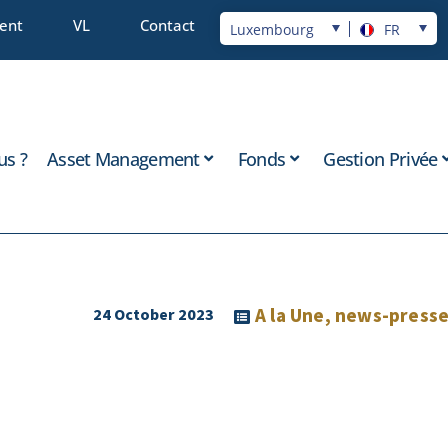
ient
VL
Contact
Luxembourg
FR
s ?
Asset Management
Fonds
Gestion Privée
A la Une
,
news-press
24 October 2023