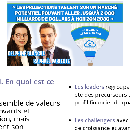
. En quoi est-ce
Les leaders
regroupan
été des précurseurs
nsemble de valeurs
profil financier de qua
ovants et
ion, mais
Les challengers
avec
ent son
de croissance et ayan