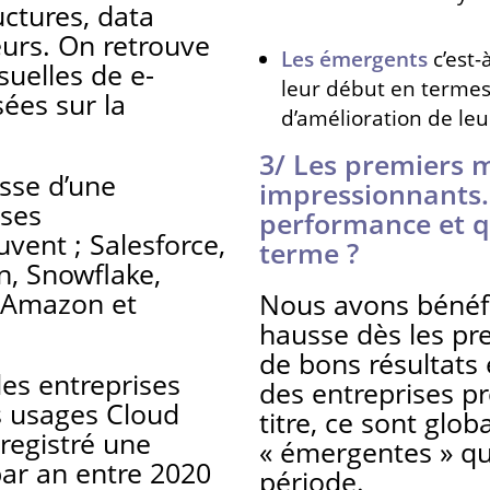
ctures, data
urs. On retrouve
Les émergents
c’est-
uelles de e-
leur début en termes
ées sur la
d’amélioration de leur
3/ Les premiers m
gisse d’une
impressionnants.
ises
performance et q
vent ; Salesforce,
terme ?
n, Snowflake,
r Amazon et
Nous avons bénéfi
hausse dès les pr
de bons résultats
des entreprises
des entreprises pr
s usages Cloud
titre, ce sont glo
nregistré une
« émergentes » qu
par an entre 2020
période.