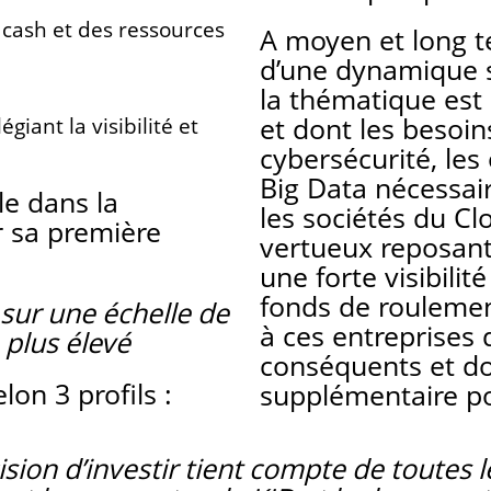
 cash et des ressources
A moyen et long te
d’une dynamique st
la thématique est
et dont les besoi
iant la visibilité et
cybersécurité, les
Big Data nécessaire
le dans la
les sociétés du C
er sa première
vertueux reposant
une forte visibilit
fonds de roulemen
 sur une échelle de
à ces entreprises 
e plus élevé
conséquents et do
lon 3 profils :
supplémentaire pou
ion d’investir tient compte de toutes le