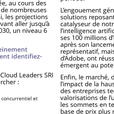
ée, au cours des
on de nombreuses
L’engouement géné
i, les projections
solutions reposant
ant aller jusqu’à
catalyseur de not
2030, un niveau 6
l’intelligence arti
ses 100 millions d
après son lancemen
pleinement
représentatif, mai
nt identifiez-
d’Adobe, ont réuss
émergent au poten
 Cloud Leaders SRI
Enfin, le marché, 
rcher :
l’impact de la hau
des entreprises te
valorisations de l
 concurrentiel et
les sommets en te
base de prix plus 