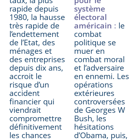
taux, la plus
pour le
rapide depuis
système
1980, la hausse
électoral
très rapide de
américain
:
le
l’endettement
combat
de l’Etat, des
politique se
ménages et
muer en
des entreprises
combat moral
depuis dix ans,
et l’adversaire
accroit le
en ennemi. Les
risque d’un
opérations
accident
extérieures
financier qui
controversées
viendrait
de Georges W
compromettre
Bush, les
définitivement
hésitations
les chances
d’Obama, puis,