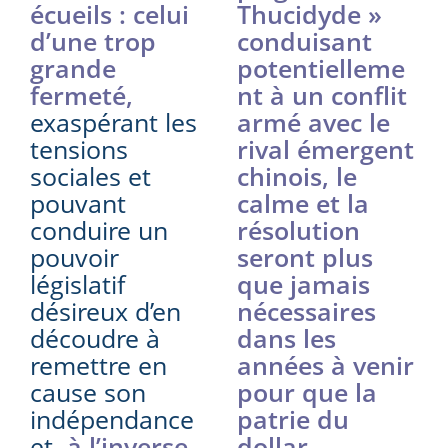
écueils : celui
Thucidyde »
d’une trop
conduisant
grande
potentielleme
fermeté,
nt à un conflit
exaspérant les
armé avec le
tensions
rival émergent
sociales et
chinois, le
pouvant
calme et la
conduire un
résolution
pouvoir
seront plus
législatif
que jamais
désireux d’en
nécessaires
découdre à
dans les
remettre en
années à venir
cause son
pour que la
indépendance
patrie du
et
,
à l’inverse,
dollar