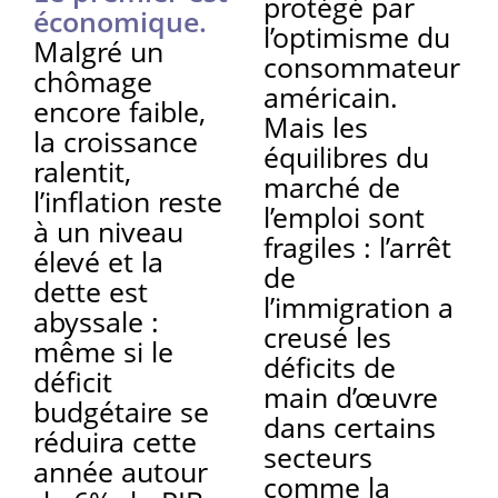
protégé par
économique.
l’optimisme du
Malgré un
consommateur
chômage
américain.
encore faible,
Mais les
la croissance
équilibres du
ralentit,
marché de
l’inflation reste
l’emploi sont
à un niveau
fragiles : l’arrêt
élevé et la
de
dette est
l’immigration a
abyssale :
creusé les
même si le
déficits de
déficit
main d’œuvre
budgétaire se
dans certains
réduira cette
secteurs
année autour
comme la