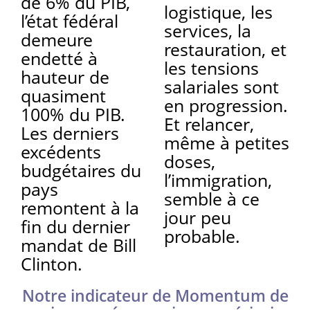
de 6% du PIB,
logistique, les
l’état fédéral
services, la
demeure
restauration, et
endetté à
les tensions
hauteur de
salariales sont
quasiment
en progression.
100% du PIB.
Et relancer,
Les derniers
même à petites
excédents
doses,
budgétaires du
l’immigration,
pays
semble à ce
remontent à la
jour peu
fin du dernier
probable.
mandat de Bill
Clinton.
Notre indicateur de Momentum de