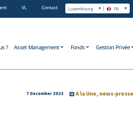
ient
VL
Contact
Luxembourg
FR
s ?
Asset Management
Fonds
Gestion Privée
A la Une
,
news-press
7 December 2023