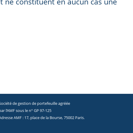
et ne constituent en aucun cas une
Société de gestion de portefeuille agréée
par l’AMF sous le n° GP 97-125
Adresse AMF : 17, place de la Bourse, 75002 Paris.