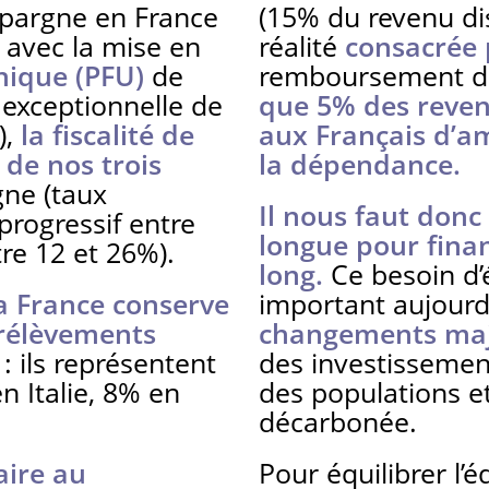
’épargne en France
(15% du revenu dis
 avec la mise en
réalité
consacrée p
nique (PFU)
de
remboursement des
 exceptionnelle de
que 5% des reven
),
la fiscalité de
aux Français d’am
 de nos trois
la dépendance.
ne (taux
Il nous faut don
progressif entre
longue pour finan
tre 12 et 26%).
long.
Ce besoin d’
a France conserve
important aujour
rélèvements
changements ma
: ils représentent
des investissement
n Italie, 8% en
des populations et
décarbonée.
aire au
Pour équilibrer l’