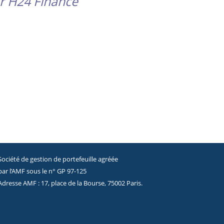
ur H24 Finance
Société de gestion de portefeuille agréée
par l’AMF sous le n° GP 97-125
Adresse AMF : 17, place de la Bourse, 75002 Paris.