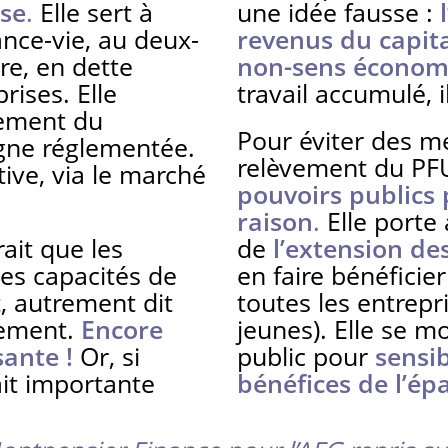
ise
.
Elle sert à
une idée fausse :
rance-vie, au deux-
revenus du capita
ire, en dette
non-sens économ
rises. Elle
travail accumulé, 
cement du
Pour éviter des m
rgne réglementée.
relèvement du PF
tive, via le marché
pouvoirs publics 
raison
.
Elle porte
ait que les
de
l’extension de
es capacités de
en faire bénéficie
, autrement dit
toutes les entrepr
ssement.
Encore
jeunes). Elle se 
sante !
Or, si
public pour
sensib
it importante
bénéfices de l’ép