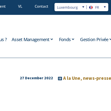
ient
VL
Contact
Luxembourg
FR
s ?
Asset Management
Fonds
Gestion Privée
A la Une
,
news-press
27 December 2022