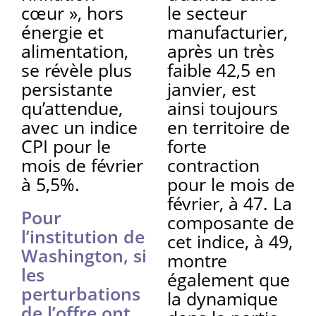
cœur », hors
le secteur
énergie et
manufacturier,
alimentation,
après un très
se révèle plus
faible 42,5 en
persistante
janvier, est
qu’attendue,
ainsi toujours
avec un indice
en territoire de
CPI pour le
forte
mois de février
contraction
à 5,5%.
pour le mois de
février, à 47. La
Pour
composante de
l’institution de
cet indice, à 49,
Washington, si
montre
les
également que
perturbations
la dynamique
de l’offre ont