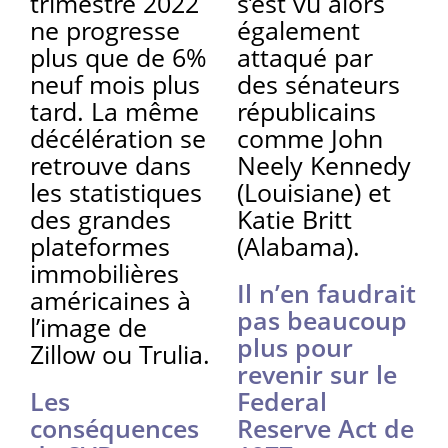
trimestre 2022
s’est vu alors
ne progresse
également
plus que de 6%
attaqué par
neuf mois plus
des sénateurs
tard. La même
républicains
décélération se
comme John
retrouve dans
Neely Kennedy
les statistiques
(Louisiane) et
des grandes
Katie Britt
plateformes
(Alabama).
immobilières
Il n’en faudrait
américaines à
pas beaucoup
l’image de
plus pour
Zillow ou Trulia.
revenir sur le
Les
Federal
conséquences
Reserve Act de