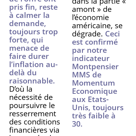
dans la partie «
pris fin, reste
amont » de
à calmer la
l’économie
demande,
américaine, se
toujours trop
dégrade.
Ceci
forte, qui
est confirmé
menace de
par notre
faire durer
indicateur
l’inflation au-
Montpensier
delà du
MMS de
raisonnable.
Momentum
D’où la
Economique
nécessité de
aux Etats-
poursuivre le
Unis, toujours
resserrement
très faible à
des conditions
30.
financières via