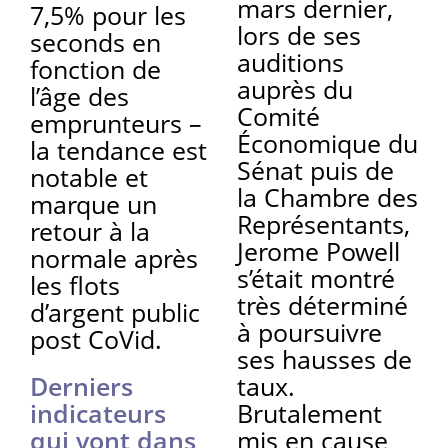
mars dernier,
7,5% pour les
lors de ses
seconds en
auditions
fonction de
auprès du
l’âge des
Comité
emprunteurs –
Économique du
la tendance est
Sénat puis de
notable et
la Chambre des
marque un
Représentants,
retour à la
Jerome Powell
normale après
s’était montré
les flots
très déterminé
d’argent public
à poursuivre
post CoVid.
ses hausses de
Derniers
taux.
indicateurs
Brutalement
qui vont dans
mis en cause