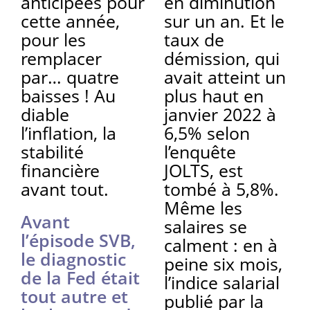
anticipées pour
en diminution
cette année,
sur un an. Et le
pour les
taux de
remplacer
démission, qui
par… quatre
avait atteint un
baisses ! Au
plus haut en
diable
janvier 2022 à
l’inflation, la
6,5% selon
stabilité
l’enquête
financière
JOLTS, est
avant tout.
tombé à 5,8%.
Même les
Avant
salaires se
l’épisode SVB,
calment : en à
le diagnostic
peine six mois,
de la Fed était
l’indice salarial
tout autre et
publié par la