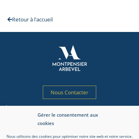
Retour à l'accueil
Nous Contacter
Société de gestion de portefeuille agréée
Gérer le consentement aux
par l’AMF sous le n° GP 97-125
cookies
Adresse AMF : 17, place de la Bourse, 75002 Paris.
Nous utilisons des cookies pour optimiser notre site web et notre service.