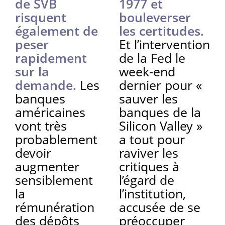
de SVB
1977 et
risquent
bouleverser
également de
les certitudes.
peser
Et l’intervention
rapidement
de la Fed le
sur la
week-end
demande.
Les
dernier pour «
banques
sauver les
américaines
banques de la
vont très
Silicon Valley »
probablement
a tout pour
devoir
raviver les
augmenter
critiques à
sensiblement
l’égard de
la
l’institution,
rémunération
accusée de se
des dépôts
préoccuper