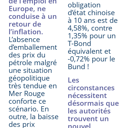
de l’emploi en
obligation
Europe, ne
d’état chinoise
conduise à un
à 10 ans est de
retour de
4,58%, contre
l’inflation.
1,35% pour un
L’absence
T-Bond
d’emballement
équivalent et
des prix du
-0,72% pour le
pétrole malgré
Bund !
une situation
géopolitique
Les
très tendue en
circonstances
Mer Rouge
nécessitent
conforte ce
désormais que
scénario. En
les autorités
outre, la baisse
trouvent un
des prix
nouvel