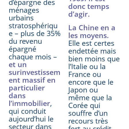
d’épargne des
donc temps
ménages
d’agir.
urbains
stratosphériqu
La Chine en a
e – plus de 35%
les moyens.
du revenu
Elle est certes
épargné
endettée mais
chaque mois –
bien moins que
et un
l’Italie ou la
surinvestissem
France ou
ent massif en
encore que le
particulier
Japon ou
dans
même que la
l’immobilier
,
Corée qui
qui conduit
souffre d’un
aujourd’hui le
recours très
secteur dans
fort au crédit