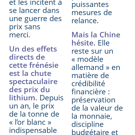
et les incitent à
puissantes
se lancer dans
mesures de
une guerre des
relance.
prix sans
merci.
Mais la Chine
hésite.
Elle
Un des effets
reste sur un
directs de
« modèle
cette frénésie
allemand » en
est la chute
matière de
spectaculaire
crédibilité
des prix du
financière :
lithium.
Depuis
préservation
un an, le prix
de la valeur de
de la tonne de
la monnaie,
« l’or blanc »
discipline
indispensable
budgétaire et