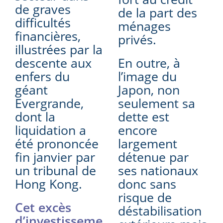
de graves
de la part des
difficultés
ménages
financières,
privés.
illustrées par la
descente aux
En outre, à
enfers du
l’image du
géant
Japon, non
Evergrande,
seulement sa
dont la
dette est
liquidation a
encore
été prononcée
largement
fin janvier par
détenue par
un tribunal de
ses nationaux
Hong Kong.
donc sans
risque de
Cet excès
déstabilisation
d’investisseme