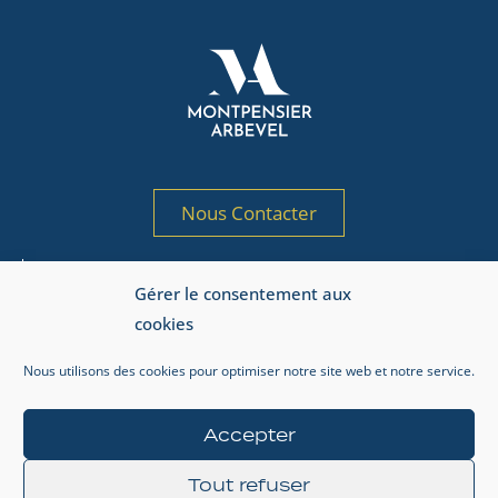
Nous Contacter
Société de gestion de portefeuille agréée
Gérer le consentement aux
par l’AMF sous le n° GP 97-125
cookies
Adresse AMF : 17, place de la Bourse, 75002 Paris.
Nous utilisons des cookies pour optimiser notre site web et notre service.
Informations réglementaires
Mentions légales
Accepter
Gestion de la vie privée
Tout refuser